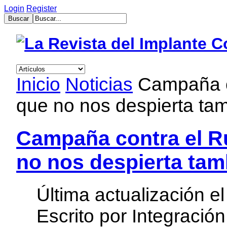
Login
Register
muğla
escort
bayan
escort
aydın
Inicio
Noticias
Campaña co
bayan
escort
que no nos despierta ta
bayan
çanakkale
escort
balıkesir
Campaña contra el Ru
bayan
escort
no nos despierta tam
tekirdağ
escort
gebzet
escort
Última actualización 
mersin
buca
escort
Escrito por Integración
bayan