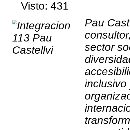
edirne
Visto: 431
escort
bayan
Pau Caste
consultor
sector so
diversida
accesibil
inclusivo
organizac
internaci
transform