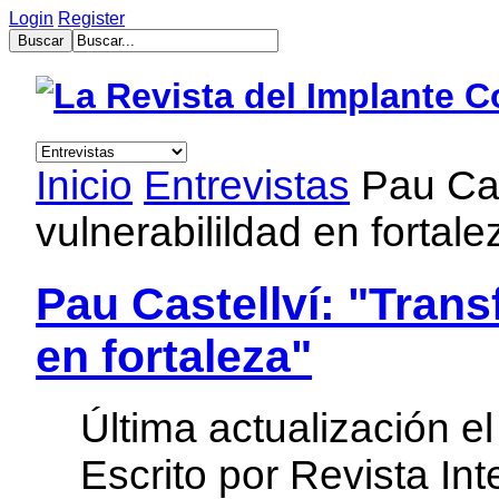
Login
Register
muğla
escort
bayan
escort
aydın
Inicio
Entrevistas
Pau Cas
bayan
escort
vulnerabilildad en fortale
bayan
çanakkale
escort
balıkesir
Pau Castellví: "Trans
bayan
escort
en fortaleza"
tekirdağ
escort
gebzet
escort
Última actualización e
mersin
buca
escort
Escrito por Revista In
bayan