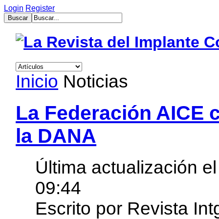
Login
Register
muğla
escort
bayan
escort
aydın
Inicio
Noticias
bayan
escort
bayan
çanakkale
La Federación AICE c
escort
balıkesir
la DANA
bayan
escort
tekirdağ
escort
Última actualización 
gebzet
escort
09:44
mersin
buca
escort
Escrito por Revista In
bayan