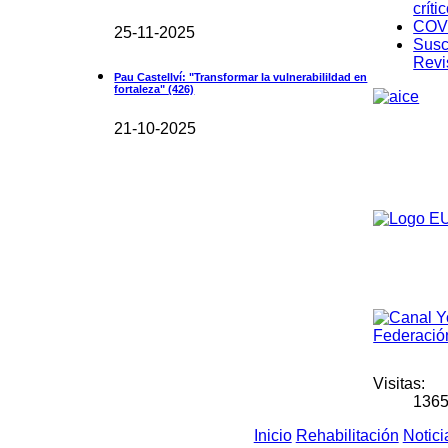
críti
COV
25-11-2025
Susc
Revi
Pau Castellví: "Transformar la vulnerabilildad en
fortaleza"
(426)
21-10-2025
Visitas:
136
Inicio
Rehabilitación
Notici