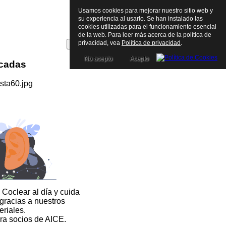
Usamos cookies para mejorar nuestro sitio web y
su experiencia al usarlo. Se han instalado las
cookies utilizadas para el funcionamiento esencial
de la web. Para leer más acerca de la política de
privacidad, vea
Política de privacidad
.
No acepto
Acepto
icadas
 Coclear al día y cuida
 gracias a nuestros
eriales.
ra socios de AICE.