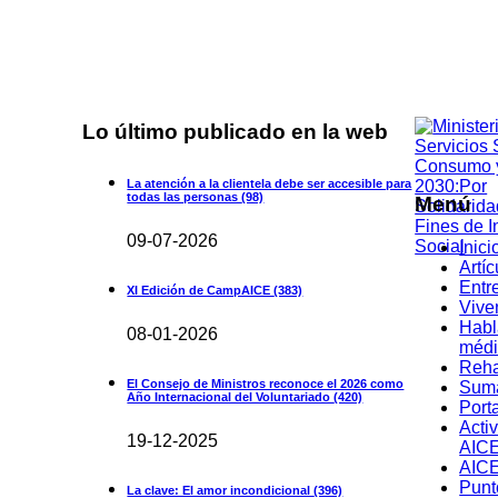
Lo último publicado en la web
La atención a la clientela debe ser accesible para
todas las personas
(98)
Menú
09-07-2026
Inici
Artíc
Entr
XI Edición de CampAICE
(383)
Vive
Habl
08-01-2026
médi
Reha
El Consejo de Ministros reconoce el 2026 como
Suma
Año Internacional del Voluntariado
(420)
Port
Acti
19-12-2025
AIC
AICE
Punt
La clave: El amor incondicional
(396)