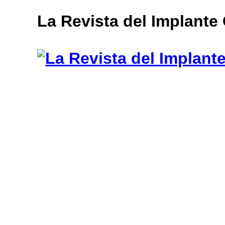
muğla
La Revista del Implante
escort
bayan
escort
aydın
bayan
escort
bayan
çanakkale
escort
balıkesir
bayan
escort
tekirdağ
escort
gebzet
escort
mersin
buca
escort
bayan
edirne
escort
bayan