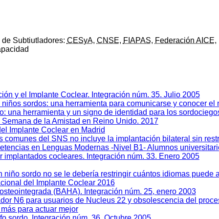
 de Subtiutladores:
CESyA
,
CNSE
,
FIAPAS
,
Federación AICE
,
apacidad
ión y el Implante Coclear. Integración núm. 35. Julio 2005
os niños sordos: una herramienta para comunicarse y conocer e
co: una herramienta y un signo de identidad para los sordocieg
Semana de la Amistad en Reino Unido. 2017
del Implante Coclear en Madrid
os comunes del SNS no incluye la implantación bilateral sin rest
etencias en Lenguas Modernas -Nivel B1- Alumnos universitario
or implantados cocleares. Integración núm. 33. Enero 2005
 niño sordo no se le debería restringir cuántos idiomas puede
acional del Implante Coclear 2016
 osteointegrada (BAHA). Integración núm. 25, enero 2003
ador N6 para usuarios de Nucleus 22 y obsolescencia del pro
 más para actuar mejor
fo sordo. Integración núm. 36. Octubre 2005