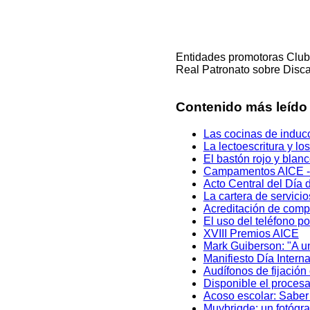
Entidades promotoras Club
Real Patronato sobre Disc
Contenido más leído
Las cocinas de inducc
La lectoescritura y l
El bastón rojo y blan
Campamentos AICE - 
Acto Central del Día 
La cartera de servici
Acreditación de comp
El uso del teléfono p
XVIII Premios AICE
Mark Guiberson: "A un
Manifiesto Día Intern
Audífonos de fijación
Disponible el proces
Acoso escolar: Saber
Muybrigde: un fotógra