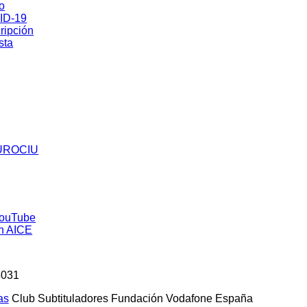
co
ID-19
ripción
sta
5031
as
Club Subtituladores Fundación Vodafone España