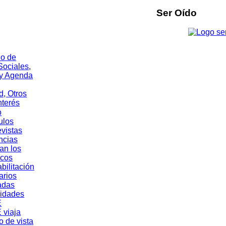
Ser Oído
o
ulos
evistas
ncias
an los
cos
bilitación
rios
adas
vidades
E
 viaja
o de vista