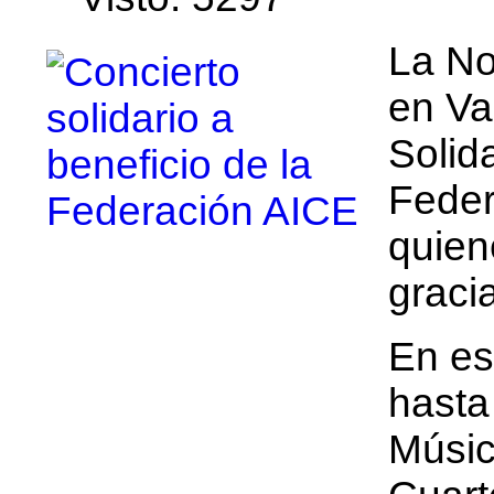
La No
en Val
Solid
Feder
quien
graci
En es
hasta
Músic