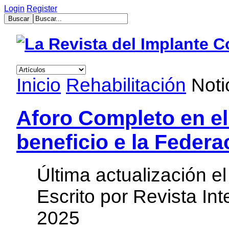
Login
Register
muğla
escort
bayan
escort
aydın
Inicio
Rehabilitación
Noti
bayan
escort
bayan
çanakkale
Aforo Completo en el 
escort
balıkesir
beneficio e la Feder
bayan
escort
tekirdağ
escort
Última actualización e
gebzet
escort
Escrito por Revista In
mersin
buca
escort
2025
bayan