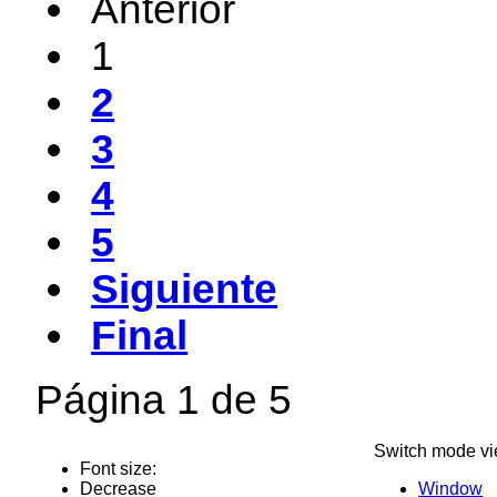
Anterior
1
2
3
4
5
Siguiente
Final
Página 1 de 5
Switch mode vi
Font size:
Decrease
Window