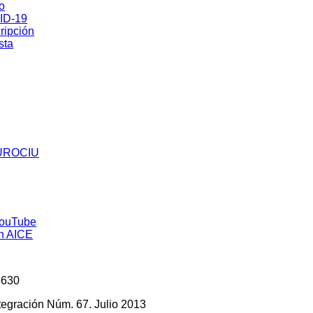
co
ID-19
ripción
sta
5630
tegración Núm. 67. Julio 2013