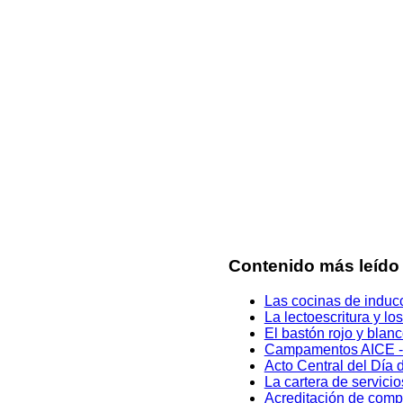
Contenido más leído
Las cocinas de inducc
La lectoescritura y l
El bastón rojo y blan
Campamentos AICE - 
Acto Central del Día 
La cartera de servici
Acreditación de comp