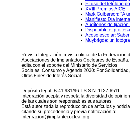
El uso del teléfono p
XVIII Premios AICE
Mark Guiberson: "A un
Manifiesto Día Intern
Audífonos de fijación
Disponible el proces
Acoso escolar: Saber
Muybrigde: un fotógra
Revista Integración, revista oficial de la Federación 
Asociaciones de Implantados Cocleares de España,
edita con el soporte del Ministerio de Servicios
Sociales, Consumo y Agenda 2030: Por Solidaridad,
Otros Fines de Interés Social
Depósito legal: B-41.931/96. I.S.S.N. 1137-6511
Integración acepta y respeta la diversidad de opinio
de las cuales son responsables sus autores.
Está autorizada la reproducción de artículos y notici
citando su procedencia y previa notificación a:
integracion@implantecoclear.org