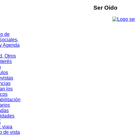
Ser Oído
o
ulos
evistas
ncias
an los
cos
bilitación
rios
adas
vidades
E
 viaja
o de vista