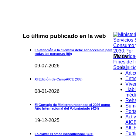
Lo último publicado en la web
La atención a la clientela debe ser accesible para
todas las personas
(99)
Menú
09-07-2026
Inici
Artíc
Entr
XI Edición de CampAICE
(385)
Vive
Habl
08-01-2026
médi
Reha
El Consejo de Ministros reconoce el 2026 como
Suma
Año Internacional del Voluntariado
(424)
Port
Acti
19-12-2025
AIC
AICE
Punt
La clave: El amor incondicional
(397)