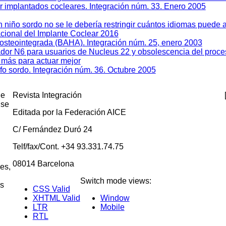
or implantados cocleares. Integración núm. 33. Enero 2005
 niño sordo no se le debería restringir cuántos idiomas puede
acional del Implante Coclear 2016
 osteointegrada (BAHA). Integración núm. 25, enero 2003
ador N6 para usuarios de Nucleus 22 y obsolescencia del pro
 más para actuar mejor
fo sordo. Integración núm. 36. Octubre 2005
de
Revista Integración
 se
Editada por la Federación AICE
C/ Fernández Duró 24
Telf/fax/Cont. +34 93.331.74.75
08014 Barcelona
nes,
Switch mode views:
as
CSS Valid
XHTML Valid
Window
LTR
Mobile
RTL