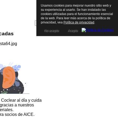
Usamos cookies para mejorar nuestro sitio web y
su experiencia al usarlo. Se han instalado las
cookies utilizadas para el funcionamiento esencial
de la web. Para leer más acerca de la política de
privacidad, vea
Política de privacidad
.
No acepto
Acepto
icadas
 Coclear al día y cuida
 gracias a nuestros
eriales.
ra socios de AICE.