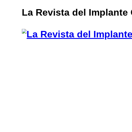
muğla
La Revista del Implante
escort
bayan
escort
aydın
bayan
escort
bayan
çanakkale
escort
balıkesir
bayan
escort
tekirdağ
escort
gebzet
escort
mersin
buca
escort
bayan
edirne
escort
bayan