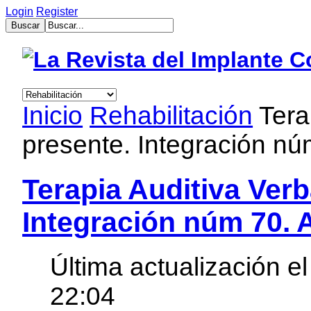
Login
Register
muğla
escort
bayan
escort
aydın
Inicio
Rehabilitación
Tera
bayan
escort
presente. Integración nú
bayan
çanakkale
escort
balıkesir
Terapia Auditiva Verb
bayan
escort
Integración núm 70. A
tekirdağ
escort
gebzet
escort
Última actualización el
mersin
buca
escort
22:04
bayan