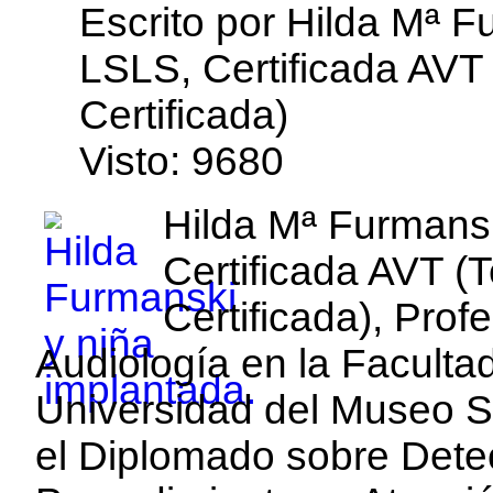
edirne
Escrito por Hilda Mª 
escort
bayan
LSLS, Certificada AVT 
Certificada)
Visto: 9680
Hilda Mª Furmans
Certificada AVT (
Certificada), Prof
Audiología en la Facult
Universidad del Museo So
el Diplomado sobre Dete