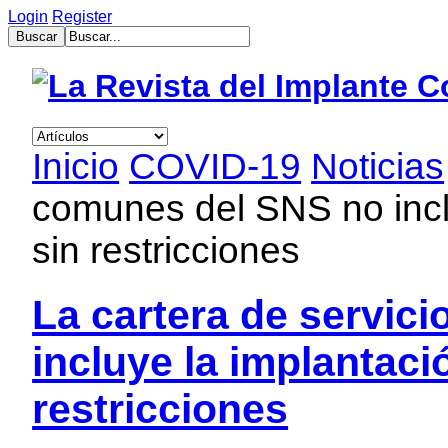
Login
Register
muğla
escort
bayan
escort
aydın
Inicio
COVID-19
Noticias
bayan
escort
comunes del SNS no inclu
bayan
çanakkale
escort
sin restricciones
balıkesir
bayan
escort
La cartera de servic
tekirdağ
escort
gebzet
incluye la implantació
escort
mersin
restricciones
buca
escort
bayan