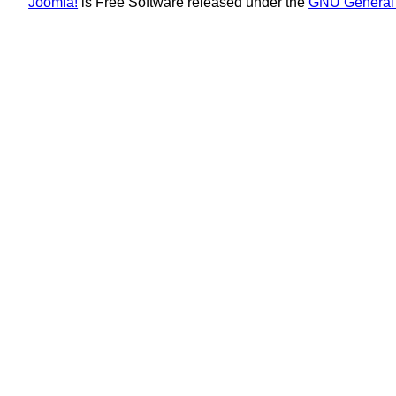
Joomla!
is Free Software released under the
GNU General 