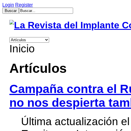
Login
Register
muğla
escort
bayan
escort
aydın
Inicio
bayan
escort
bayan
çanakkale
Artículos
escort
balıkesir
bayan
escort
Campaña contra el Ru
tekirdağ
escort
no nos despierta tam
gebzet
escort
mersin
buca
Última actualización 
escort
bayan