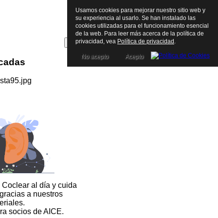
Usamos cookies para mejorar nuestro sitio web y
su experiencia al usarlo. Se han instalado las
cookies utilizadas para el funcionamiento esencial
de la web. Para leer más acerca de la política de
privacidad, vea
Política de privacidad
.
No acepto
Acepto
icadas
 Coclear al día y cuida
 gracias a nuestros
eriales.
ra socios de AICE.