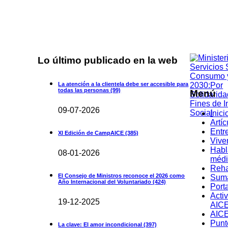
Lo último publicado en la web
La atención a la clientela debe ser accesible para
todas las personas
(99)
Menú
09-07-2026
Inici
Artíc
Entr
XI Edición de CampAICE
(385)
Vive
Habl
08-01-2026
médi
Reha
El Consejo de Ministros reconoce el 2026 como
Suma
Año Internacional del Voluntariado
(424)
Port
Acti
19-12-2025
AIC
AICE
Punt
La clave: El amor incondicional
(397)