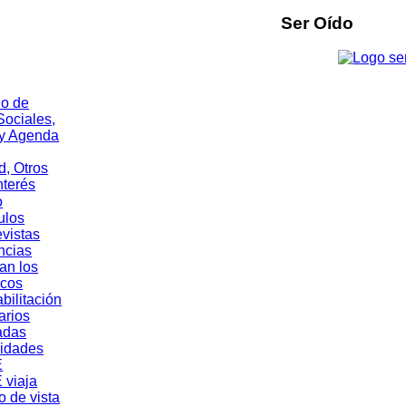
Ser Oído
o
ulos
evistas
ncias
an los
cos
bilitación
rios
adas
vidades
E
 viaja
o de vista