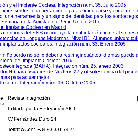
ión y el Implante Coclear. Integración núm. 35. Julio 2005
os niños sordos: una herramienta para comunicarse y conocer e
co: una herramienta y un signo de identidad para los sordocieg
Semana de la Amistad en Reino Unido. 2017
del Implante Coclear en Madrid
os comunes del SNS no incluye la implantación bilateral sin rest
etencias en Lenguas Modernas -Nivel B1- Alumnos universitario
or implantados cocleares. Integración núm. 33. Enero 2005
 niño sordo no se le debería restringir cuántos idiomas puede
acional del Implante Coclear 2016
 osteointegrada (BAHA). Integración núm. 25, enero 2003
ador N6 para usuarios de Nucleus 22 y obsolescencia del pro
 más para actuar mejor
fo sordo. Integración núm. 36. Octubre 2005
de
Revista Integración
 se
Editada por la Federación AICE
C/ Fernández Duró 24
Telf/fax/Cont. +34 93.331.74.75