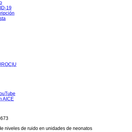
co
ID-19
ripción
sta
5673
e niveles de ruido en unidades de neonatos