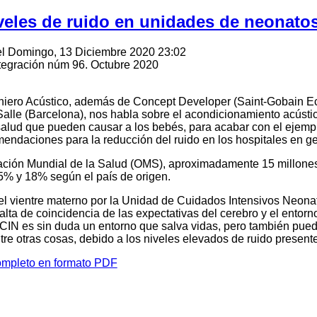
veles de ruido en unidades de neonato
 el Domingo, 13 Diciembre 2020 23:02
ntegración núm 96. Octubre 2020
eniero Acústico, además de Concept Developer (Saint-Gobain 
Salle (Barcelona), nos habla sobre el acondicionamiento acústi
salud que pueden causar a los bebés, para acabar con el ejempl
endaciones para la reducción del ruido en los hospitales en gen
ación Mundial de la Salud (OMS), aproximadamente 15 millone
 5% y 18% según el país de origen.
l vientre materno por la Unidad de Cuidados Intensivos Neona
 falta de coincidencia de las expectativas del cerebro y el ent
CIN es sin duda un entorno que salva vidas, pero también pued
ntre otras cosas, debido a los niveles elevados de ruido presente
completo en formato PDF