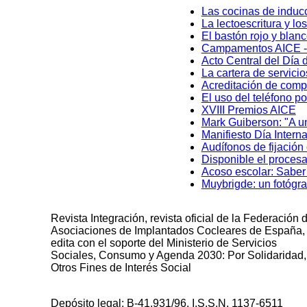
Las cocinas de inducc
La lectoescritura y l
El bastón rojo y blan
Campamentos AICE - 
Acto Central del Día 
La cartera de servici
Acreditación de comp
El uso del teléfono p
XVIII Premios AICE
Mark Guiberson: "A un
Manifiesto Día Intern
Audífonos de fijación
Disponible el proces
Acoso escolar: Saber
Muybrigde: un fotógra
Revista Integración, revista oficial de la Federación 
Asociaciones de Implantados Cocleares de España,
edita con el soporte del Ministerio de Servicios
Sociales, Consumo y Agenda 2030: Por Solidaridad,
Otros Fines de Interés Social
Depósito legal: B-41.931/96. I.S.S.N. 1137-6511