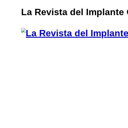
muğla
La Revista del Implante
escort
bayan
escort
aydın
bayan
escort
bayan
çanakkale
escort
balıkesir
bayan
escort
tekirdağ
escort
gebzet
escort
mersin
buca
escort
bayan
edirne
escort
bayan